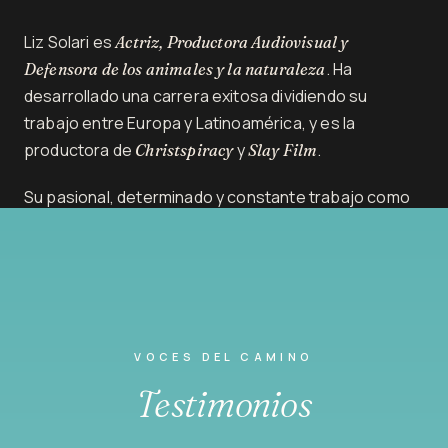
Liz Solari es
Actriz, Productora Audiovisual y
. Ha
Defensora de los animales y la naturaleza
desarrollado una carrera exitosa dividiendo su
trabajo entre Europa y Latinoamérica, y es la
productora de
y
.
Christspiracy
Slay Film
Su pasional, determinado y constante trabajo como
activista la llevó a ser creadora y embajadora de
campañas mundiales que abogan por la no violencia,
el respeto y cuidado hacia todos los seres y el
camino de la meditación. Es co-creadora de
LeySintientes.org y autora del libro
Meditaciones para
.
un viaje interior
VOCES DEL CAMINO
Testimonios
MÁS SOBRE LIZ